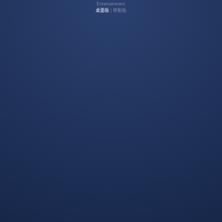
Entertainment
桌面版
| 移動版